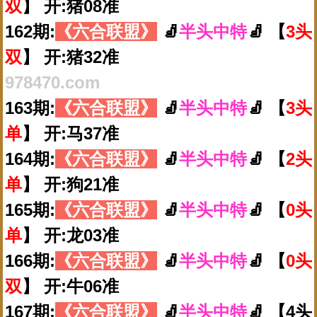
双
】 开:猪08准
162期:
《六合联盟》
🧦
半头中特
🧦 【
3头
双
】 开:猪32准
978470.com
163期:
《六合联盟》
🧦
半头中特
🧦 【
3头
单
】 开:马37准
164期:
《六合联盟》
🧦
半头中特
🧦 【
2头
单
】 开:狗21准
165期:
《六合联盟》
🧦
半头中特
🧦 【
0头
单
】 开:龙03准
166期:
《六合联盟》
🧦
半头中特
🧦 【
0头
双
】 开:牛06准
167期:
《六合联盟》
🧦
半头中特
🧦 【4头