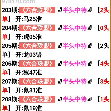
978470.com
203期:
《六合联盟》
🧦
半头中特
🧦 【
2头
单
】 开:马25准
204期:
《六合联盟》
🧦
半头中特
🧦 【
0头
单
】 开:虎05准
205期:
《六合联盟》
🧦
半头中特
🧦 【2头
单】 开:龙03错
206期:
《六合联盟》
🧦
半头中特
🧦 【
4头
单
】 开:猴47准
207期:
《六合联盟》
🧦
半头中特
🧦 【
3头
单
】 开:鼠31准
208期:
《六合联盟》
🧦
半头中特
🧦 【
1头
单
】 开:鼠19准