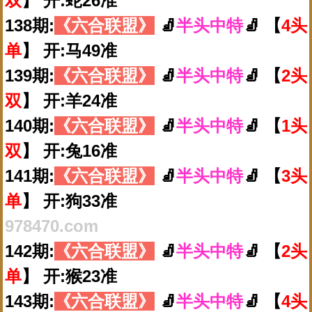
双
】 开:蛇26准
138期:
《六合联盟》
🧦
半头中特
🧦 【
4头
单
】 开:马49准
139期:
《六合联盟》
🧦
半头中特
🧦 【
2头
双
】 开:羊24准
140期:
《六合联盟》
🧦
半头中特
🧦 【
1头
双
】 开:兔16准
141期:
《六合联盟》
🧦
半头中特
🧦 【
3头
单
】 开:狗33准
978470.com
142期:
《六合联盟》
🧦
半头中特
🧦 【
2头
单
】 开:猴23准
143期:
《六合联盟》
🧦
半头中特
🧦 【
4头