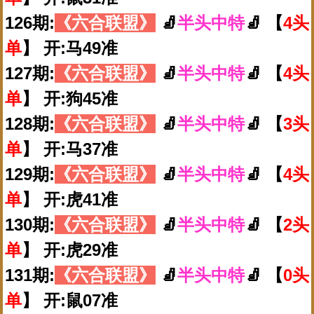
126期:
《六合联盟》
🧦
半头中特
🧦 【
4头
单
】 开:马49准
127期:
《六合联盟》
🧦
半头中特
🧦 【
4头
单
】 开:狗45准
128期:
《六合联盟》
🧦
半头中特
🧦 【
3头
单
】 开:马37准
129期:
《六合联盟》
🧦
半头中特
🧦 【
4头
单
】 开:虎41准
130期:
《六合联盟》
🧦
半头中特
🧦 【
2头
单
】 开:虎29准
131期:
《六合联盟》
🧦
半头中特
🧦 【
0头
单
】 开:鼠07准