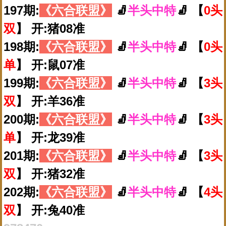
197期:
《六合联盟》
🧦
半头中特
🧦 【
0头
双
】 开:猪08准
198期:
《六合联盟》
🧦
半头中特
🧦 【
0头
单
】 开:鼠07准
199期:
《六合联盟》
🧦
半头中特
🧦 【
3头
双
】 开:羊36准
200期:
《六合联盟》
🧦
半头中特
🧦 【
3头
单
】 开:龙39准
201期:
《六合联盟》
🧦
半头中特
🧦 【
3头
双
】 开:猪32准
202期:
《六合联盟》
🧦
半头中特
🧦 【
4头
双
】 开:兔40准