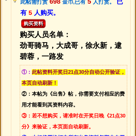
698
5
已
此帖需打赏
金币,已有
人打赏。
有
5
人购买。
购买资料
购买人员名单：
劲哥骑马，大成哥，徐永新，逮
碧蓉，一路发
①：
此帖资料开奖日21点30分自动公开验证，
本页自动刷新！
②：本帖为《出售》帖，你需要支付相应的费
用才能看到其资料内容。
③：若不想购买，请准时在开奖日晚《21点30
分》来验证，本页面自动刷新。