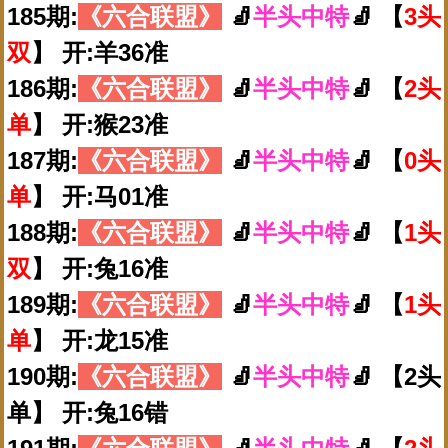
185期:
《六合联盟》
🧦
半头中特
🧦 【
3头
双
】 开:羊36准
186期:
《六合联盟》
🧦
半头中特
🧦 【
2头
单
】 开:猴23准
187期:
《六合联盟》
🧦
半头中特
🧦 【
0头
单
】 开:马01准
188期:
《六合联盟》
🧦
半头中特
🧦 【
1头
双
】 开:兔16准
189期:
《六合联盟》
🧦
半头中特
🧦 【
1头
单
】 开:龙15准
190期:
《六合联盟》
🧦
半头中特
🧦 【2头
单】 开:兔16错