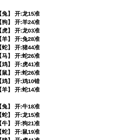
 【兔】 开:龙15准
 【狗】 开:羊24准
 【虎】 开:龙03准
 【羊】 开:兔28准
 【蛇】 开:猪44准
 【马】 开:蛇26准
 【鸡】 开:虎41准
 【鼠】 开:蛇26准
 【鸡】 开:鸡10错
 【羊】 开:蛇14准
 【兔】 开:牛18准
 【蛇】 开:龙15准
 【牛】 开:狗21准
 【蛇】 开:鼠19准