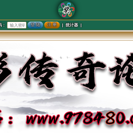
码：
|
统计器
|