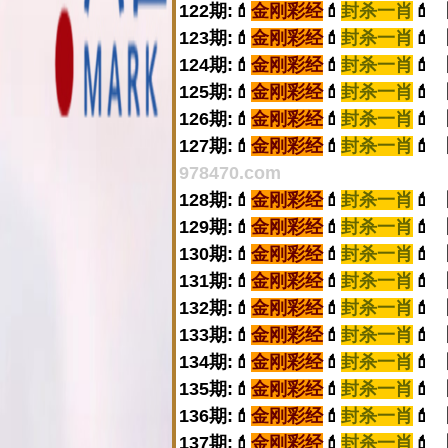
122期:💄
金刚彩经
💄
封杀一肖
💄
123期:💄
金刚彩经
💄
封杀一肖
💄
124期:💄
金刚彩经
💄
封杀一肖
💄
125期:💄
金刚彩经
💄
封杀一肖
💄
126期:💄
金刚彩经
💄
封杀一肖
💄
127期:💄
金刚彩经
💄
封杀一肖
💄
978470.com
128期:💄
金刚彩经
💄
封杀一肖
💄
129期:💄
金刚彩经
💄
封杀一肖
💄
130期:💄
金刚彩经
💄
封杀一肖
💄
131期:💄
金刚彩经
💄
封杀一肖
💄
132期:💄
金刚彩经
💄
封杀一肖
💄
133期:💄
金刚彩经
💄
封杀一肖
💄
134期:💄
金刚彩经
💄
封杀一肖
💄
135期:💄
金刚彩经
💄
封杀一肖
💄
136期:💄
金刚彩经
💄
封杀一肖
💄
137期:💄
金刚彩经
💄
封杀一肖
💄