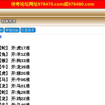
传奇论坛网址978470.com或978480.com
】独家发表
则
举报此贴
打赏高手
表
 【蛇】 开:虎17准
 【兔】 开:羊12准
 【猴】 开:狗33准
 【牛】 开:龙39准
 【虎】 开:猪20准
 【马】 开:牛06准
 【龙】 开:马01准
 【蛇】 开:兔28准
 【龙】 开:鸡22准