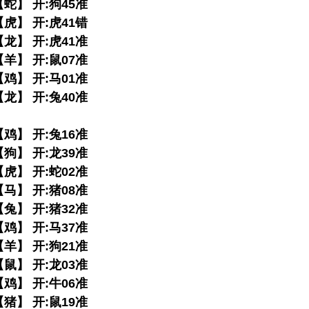
 【蛇】 开:狗45准
 【虎】 开:虎41错
 【龙】 开:虎41准
 【羊】 开:鼠07准
 【鸡】 开:马01准
 【龙】 开:兔40准
 【鸡】 开:兔16准
 【狗】 开:龙39准
 【虎】 开:蛇02准
 【马】 开:猪08准
 【兔】 开:猪32准
 【鸡】 开:马37准
 【羊】 开:狗21准
 【鼠】 开:龙03准
 【鸡】 开:牛06准
 【猪】 开:鼠19准