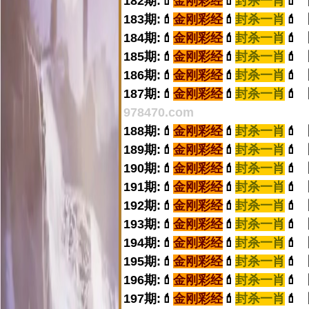
182期:💄
金刚彩经
💄
封杀一肖
💄
183期:💄
金刚彩经
💄
封杀一肖
💄
184期:💄
金刚彩经
💄
封杀一肖
💄
185期:💄
金刚彩经
💄
封杀一肖
💄
186期:💄
金刚彩经
💄
封杀一肖
💄
187期:💄
金刚彩经
💄
封杀一肖
💄
978470.com
188期:💄
金刚彩经
💄
封杀一肖
💄
189期:💄
金刚彩经
💄
封杀一肖
💄
190期:💄
金刚彩经
💄
封杀一肖
💄
191期:💄
金刚彩经
💄
封杀一肖
💄
192期:💄
金刚彩经
💄
封杀一肖
💄
193期:💄
金刚彩经
💄
封杀一肖
💄
194期:💄
金刚彩经
💄
封杀一肖
💄
195期:💄
金刚彩经
💄
封杀一肖
💄
196期:💄
金刚彩经
💄
封杀一肖
💄
197期:💄
金刚彩经
💄
封杀一肖
💄