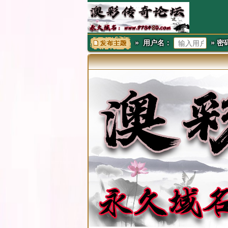
» 用户名：
» 密